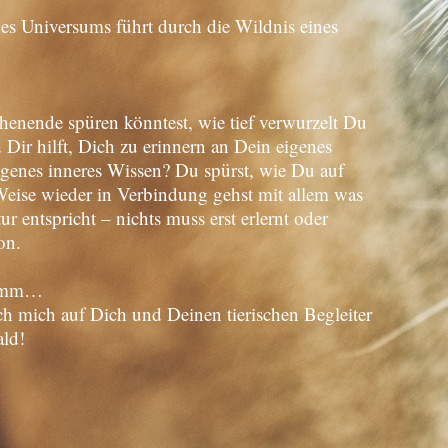
des Universums führt durch die Wildnis eines
enende spüren könntest, wie tief verwurzelt Du
ir hilft, Dich zu erinnern an Dein eigenes
genes inneres Wissen? Du spürst, wie Du auf
Weise wieder in Verbindung gehst mit allem was
ur entspricht – nichts muss erst erlernt oder
on.
stumm…
ich mich auf Dich und Deinen tierischen Begleiter
ld!