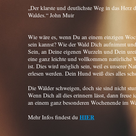
„Der klarste und deutlichste Weg in das Herz 
Waldes.“ John Muir
Wie wäre es, wenn Du an einem einzigen Woch
sein kannst? Wie der Wald Dich aufnimmt und D
Sein, an Deine eigenen Wurzeln und Dein urei
eine ganz leichte und vollkommen natürliche 
ist. Dies wird möglich sein, weil es unserer Nat
erlesen werden. Dein Hund weiß dies alles sch
Die Wälder schweigen, doch sie sind nicht 
Wenn Dich all dies erinnern lässt, dann freue 
an einem ganz besonderen Wochenende im Wa
HIER
Mehr Infos findest du